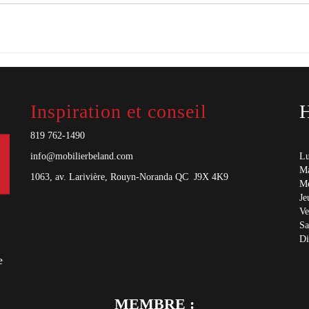
Inspiration et conseil
H
819 762-1490
info@mobilierbeland.com
Lu
Ma
1063, av. Larivière, Rouyn-Noranda QC J9X 4K9
Me
Je
Ve
Sa
D
e
MEMBRE :