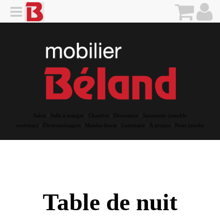
Salon
/
Salle à manger
/
Chambre
/
Décoration
/
Saisonnier (meuble
extérieur)
/
Électroménagers
/
Matelas-literie
/
Luminaire
/
À propos
/
Nous joindre
Table de nuit