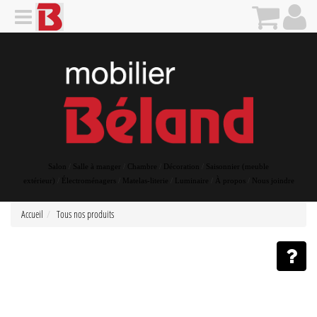
Salon
/
Salle à manger
/
Chambre
/
Décoration
/
Saisonnier (meuble
extérieur)
/
Électroménagers
/
Matelas-literie
/
Luminaire
/
À propos
/
Nous joindre
Accueil
Tous nos produits