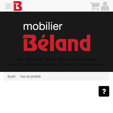
Salon
/
Salle à manger
/
Chambre
/
Décoration
/
Saisonnier (meuble
extérieur)
/
Électroménagers
/
Matelas-literie
/
Luminaire
/
À propos
/
Nous joindre
Accueil
Tous nos produits