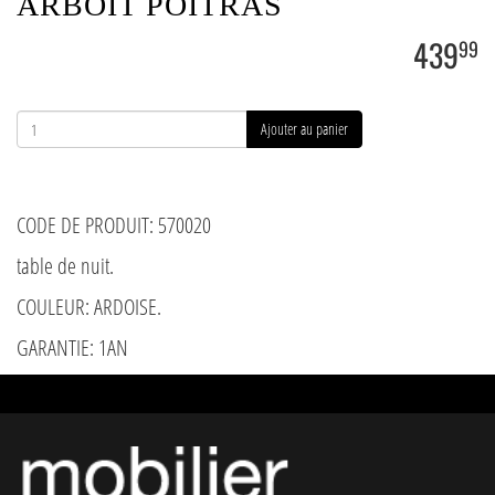
ARBOIT POITRAS
439
99
Ajouter au panier
CODE DE PRODUIT: 570020
table de nuit.
COULEUR: ARDOISE.
GARANTIE: 1AN