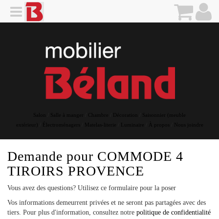
Salon
/
Salle à manger
/
Chambre
/
Décoration
/
Saisonnier (meuble
extérieur)
/
Électroménagers
/
Matelas-literie
/
Luminaire
/
À propos
/
Nous joindre
Demande pour
COMMODE 4
TIROIRS PROVENCE
Vous avez des questions? Utilisez ce formulaire pour la poser
Vos informations demeurrent privées et ne seront pas partagées avec des
tiers. Pour plus d'information, consultez notre
politique de confidentialité