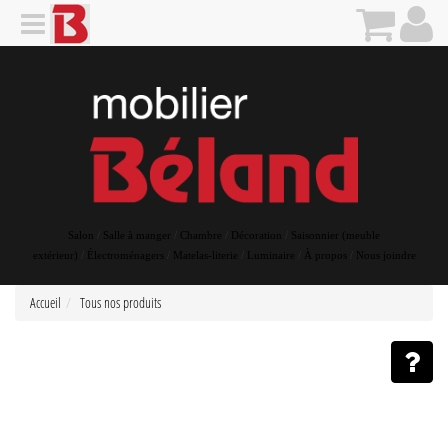
Salon
/
Salle à manger
/
Chambre
/
Décoration
/
Saisonnier (meuble
extérieur)
/
Électroménagers
/
Matelas-literie
/
Luminaire
/
À propos
/
Nous joindre
Accueil
Tous nos produits