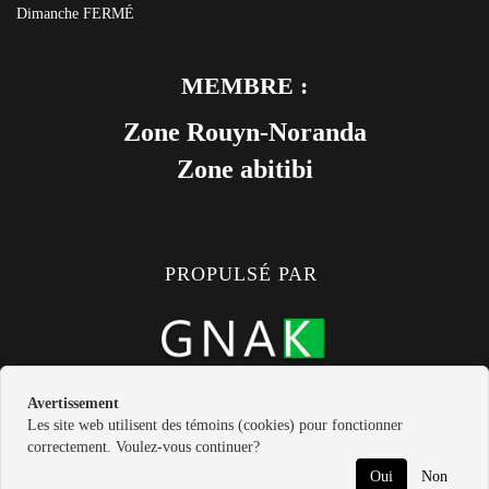
Dimanche
FERMÉ
MEMBRE :
Zone Rouyn-Noranda
Zone abitibi
PROPULSÉ PAR
Avertissement
Les site web utilisent des témoins (cookies) pour fonctionner
correctement. Voulez-vous continuer?
Oui
Non
©
2026
Mobilier Béland inc
•
Contactez-nous
•
Catégories
•
Plan
RETOUR