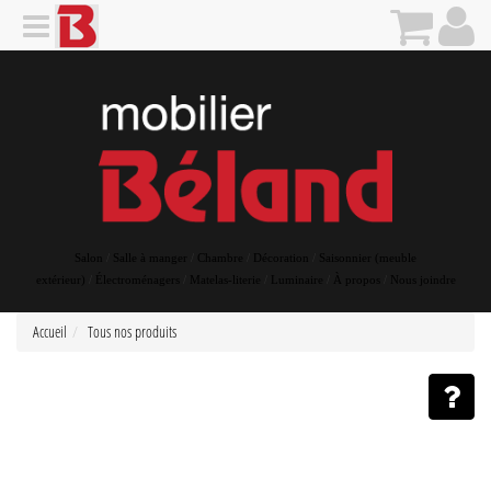
Salon
/
Salle à manger
/
Chambre
/
Décoration
/
Saisonnier (meuble
extérieur)
/
Électroménagers
/
Matelas-literie
/
Luminaire
/
À propos
/
Nous joindre
Accueil
Tous nos produits