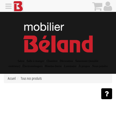
Salon
/
Salle à manger
/
Chambre
/
Décoration
/
Saisonnier (meuble
extérieur)
/
Électroménagers
/
Matelas-literie
/
Luminaire
/
À propos
/
Nous joindre
Accueil
Tous nos produits