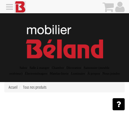
Salon
/
Salle à manger
/
Chambre
/
Décoration
/
Saisonnier (meuble
extérieur)
/
Électroménagers
/
Matelas-literie
/
Luminaire
/
À propos
/
Nous joindre
Accueil
Tous nos produits