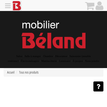
Salon
/
Salle à manger
/
Chambre
/
Décoration
/
Saisonnier (meuble
extérieur)
/
Électroménagers
/
Matelas-literie
/
Luminaire
/
À propos
/
Nous joindre
Accueil
Tous nos produits