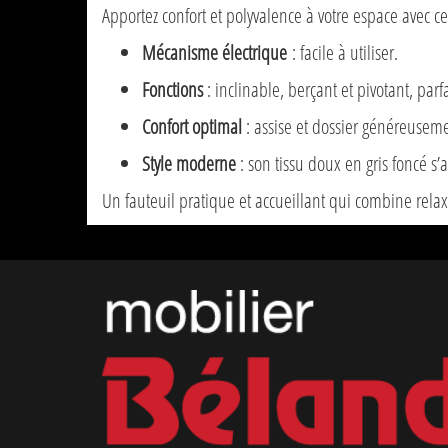
Apportez confort et polyvalence à votre espace avec c
Mécanisme électrique
: facile à utiliser.
Fonctions
: inclinable, berçant et pivotant, par
Confort optimal
: assise et dossier généreusem
Style moderne
: son tissu doux en gris foncé s’
Un fauteuil pratique et accueillant qui combine relaxa