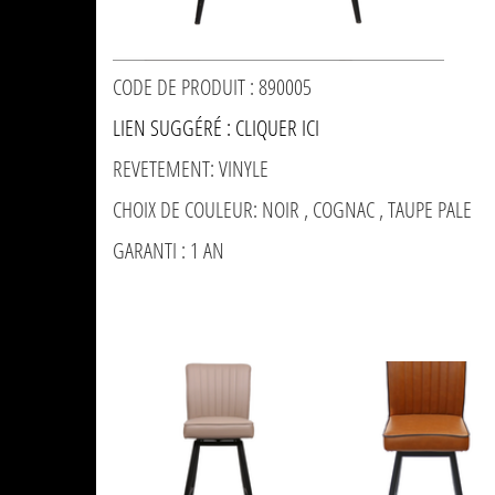
CODE DE PRODUIT : 890005
LIEN SUGGÉRÉ : CLIQUER ICI
REVETEMENT: VINYLE
CHOIX DE COULEUR: NOIR , COGNAC , TAUPE PALE
GARANTI : 1 AN