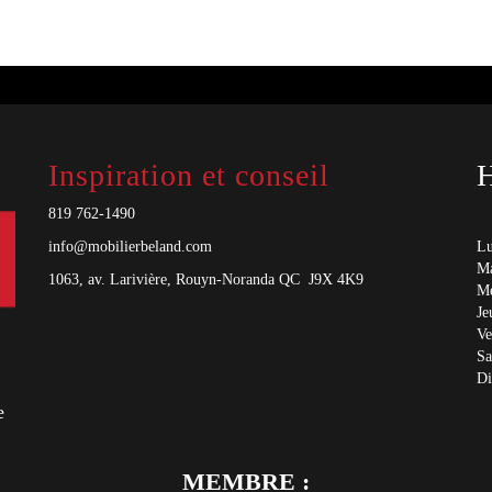
Inspiration et conseil
H
819 762-1490
info@mobilierbeland.com
Lu
Ma
1063, av. Larivière, Rouyn-Noranda QC J9X 4K9
Me
Je
Ve
Sa
D
e
MEMBRE :