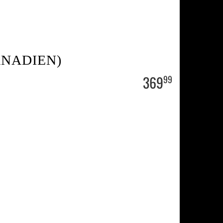
ANADIEN)
369
99