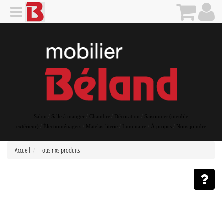
Salon
/
Salle à manger
/
Chambre
/
Décoration
/
Saisonnier (meuble
extérieur)
/
Électroménagers
/
Matelas-literie
/
Luminaire
/
À propos
/
Nous joindre
Accueil
Tous nos produits