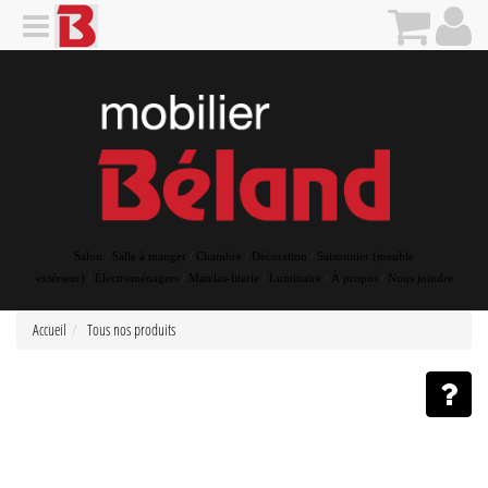
Salon
/
Salle à manger
/
Chambre
/
Décoration
/
Saisonnier (meuble
extérieur)
/
Électroménagers
/
Matelas-literie
/
Luminaire
/
À propos
/
Nous joindre
Accueil
Tous nos produits