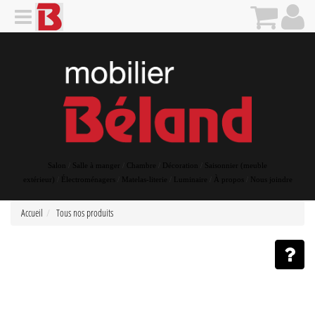
Salon
/
Salle à manger
/
Chambre
/
Décoration
/
Saisonnier (meuble
extérieur)
/
Électroménagers
/
Matelas-literie
/
Luminaire
/
À propos
/
Nous joindre
Accueil
Tous nos produits